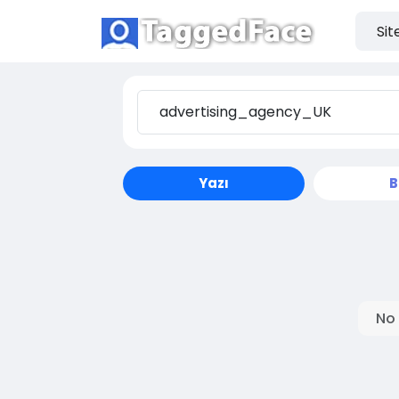
Yazı
B
No