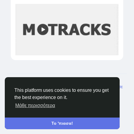
© 2026 Tagged Face
Greek
Σχετικά
Blogs
Ιδιωτικότητα
Όρους
Επικοινώνησε
This platform uses cookies to ensure you get
μαζί μας
the best experience on it.
Μάθε περισσότερα
Το 'πιασα!