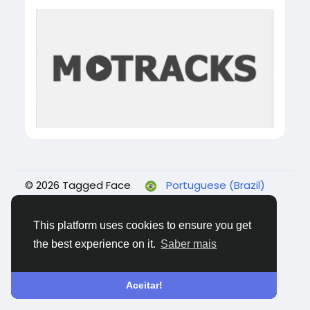
© 2026 Tagged Face
Portuguese (Brazil)
Sobre
Blogs
Privacidade
Termos
Fale
conosco
This platform uses cookies to ensure you get
the best experience on it.
Saber mais
Aceitar!