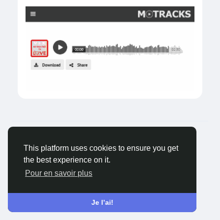
© 2026 Tagged Face
French
Environ
Blogs
Confidentialité
Conditions
This platform uses cookies to ensure you get
générale de vente
Contactez nous
the best experience on it.
Pour en savoir plus
Je l’ai!